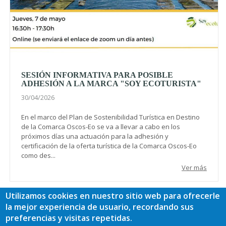
SESIÓN INFORMATIVA PARA POSIBLE
ADHESIÓN A LA MARCA "SOY ECOTURISTA"
30/04/2026
En el marco del Plan de Sostenibilidad Turística en Destino
de la Comarca Oscos-Eo se va a llevar a cabo en los
próximos días una actuación para la adhesión y
certificación de la oferta turística de la Comarca Oscos-Eo
como des...
Ver más
Utilizamos cookies en nuestro sitio web para ofrecerle
la mejor experiencia de usuario, recordando sus
Paginación
Página
1
Page
2
Page
3
Page
4
Page
5
Page
6
preferencias y visitas repetidas.
actual