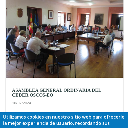
ASAMBLEA GENERAL ORDINARIA DEL
CEDER OSCOS-EO
18/07/2024
En la tarde de ayer, miércoles 17 de julio de 2024, se celebró
Utilizamos cookies en nuestro sitio web para ofrecerle
la asamblea general ordinaria del CEDER Oscos-Eo en la
la mejor experiencia de usuario, recordando sus
que se aprobaron las cuentas anuales del 2023, la memoria