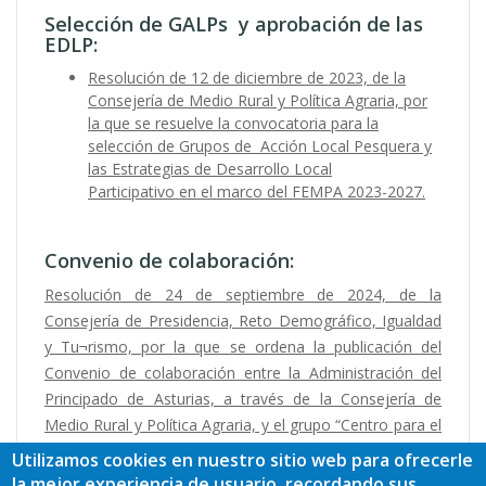
Selección de GALPs y aprobación de las
EDLP:
Resolución de 12 de diciembre de 2023, de la
Consejería de Medio Rural y Política Agraria, por
la que se resuelve la convocatoria para la
selección de Grupos de Acción Local Pesquera y
las Estrategias de Desarrollo Local
Participativo en el marco del FEMPA 2023-2027.
Convenio de colaboración:
Resolución de 24 de septiembre de 2024, de la
Consejería de Presidencia, Reto Demográfico, Igualdad
y Tu¬rismo, por la que se ordena la publicación del
Convenio de colaboración entre la Administración del
Principado de Asturias, a través de la Consejería de
Medio Rural y Política Agraria, y el grupo “Centro para el
Desarrollo de la Comarca Oscos-Eo” para la aplicación
Utilizamos cookies en nuestro sitio web para ofrecerle
de la estrategia de desarrollo local participativo, en el
la mejor experiencia de usuario, recordando sus