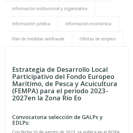
ayuda
Información institucional y organizativa
a
Información jurídica
Información económica
la
navegación
Plan de medidas antifraude
Ofertas de empleo
Estrategia de Desarrollo Local
Participativo del Fondo Europeo
Marítimo, de Pesca y Acuicultura
(FEMPA) para el periodo 2023-
2027en la Zona Río Eo
Convocatoria selección de GALPs y
EDLPs:
Con fecha 10 de agosto de 2023, se publica en el BOPA