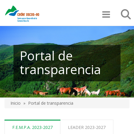
Pasar
Búsqu
al
contenido
principal
Portal de
transparencia
Inicio
Portal de transparencia
Sobrescribir
enlaces
F.E.M.P.A. 2023-2027
LEADER 2023-2027
de