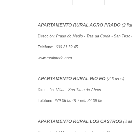
ayuda
a
APARTAMENTO RURAL
AGRO PRADO
(2 lla
la
Dirección:
Prado do Medio - Tras da Corda - San Tirso
navegación
Teléfono:
600 21 32 45
www.ruralprado.com
APARTAMENTO RURAL
RIO EO
(2 llaves)
Dirección:
Villar - San Tirso de Abres
Teléfono:
679 06 90 01 / 669 34 09 95
APARTAMENTO RURAL
LOS CASTROS
(2 ll