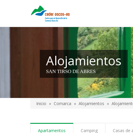
Pasar
al
contenido
principal
Alojamientos
SAN TIRSO DE ABRES
Inicio
Comarca
Alojamientos
Alojamient
Sobrescribir
enlaces
de
Apartamentos
Camping
Casas de 