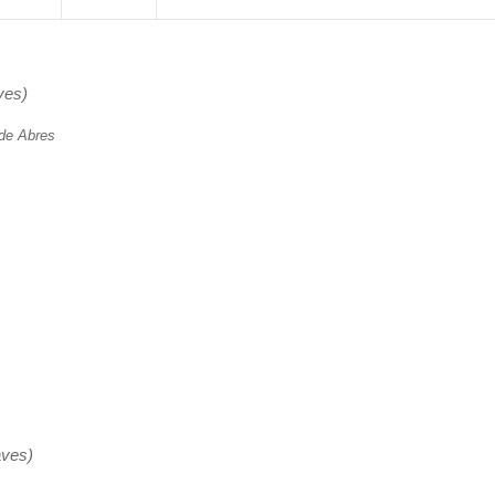
ves)
 de Abres
aves)