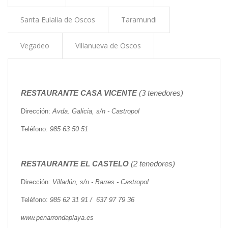
ayuda
Santa Eulalia de Oscos
Taramundi
a
la
Vegadeo
Villanueva de Oscos
navegación
RESTAURANTE CASA VICENTE
(3 tenedores)
Dirección:
Avda. Galicia, s/n - Castropol
Teléfono:
985 63 50 51
RESTAURANTE EL CASTELO
(2 tenedores)
Dirección:
Villadún, s/n - Barres - Castropol
Teléfono:
985 62 31 91 / 637 97 79 36
www.penarrondaplaya.es