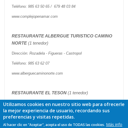
Teléfono:
985 63 50 65 / 679 48 03 84
www.complejopenamar.com
RESTAURANTE ALBERGUE TURISTICO CAMINO
NORTE
(1 tenedor)
Dirección:
Rozadela - Figueras - Castropol
Teléfono:
985 63 62 07
www.alberguecaminonorte.com
RESTAURANTE EL TESON
(1 tenedor)
Dirección:
El Muelle - Figueras - Castropol
Utilizamos cookies en nuestro sitio web para ofrecerle
la mejor experiencia de usuario, recordando sus
Teléfono:
623 31 52 79
preferencias y visitas repetidas.
Más info
Al hacer clic en "Aceptar", acepta el uso de TODAS las cookies.