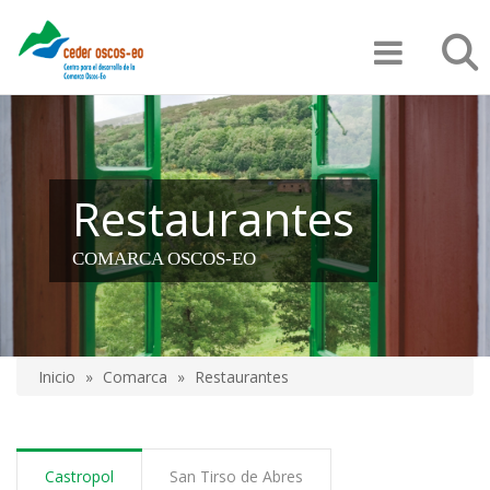
Pasar
Búsqu
al
contenido
principal
Restaurantes
COMARCA OSCOS-EO
Inicio
Comarca
Restaurantes
Sobrescribir
enlaces
de
Castropol
San Tirso de Abres