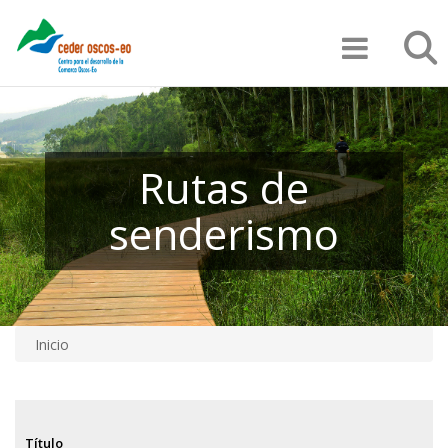
Pasar
Búsqu
al
contenido
principal
Rutas de
senderismo
Inicio
Sobrescribir
enlaces
de
Título