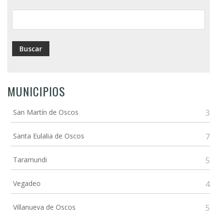
ayuda
a
la
navegación
MUNICIPIOS
San Martín de Oscos
3
Santa Eulalia de Oscos
7
Taramundi
5
Vegadeo
4
Villanueva de Oscos
5