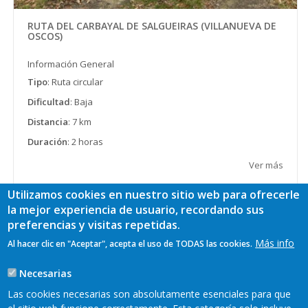
RUTA DEL CARBAYAL DE SALGUEIRAS (VILLANUEVA DE
OSCOS)
Información General
Tipo
: Ruta circular
Dificultad
: Baja
Distancia
: 7 km
Duración
: 2 horas
Ver más
Utilizamos cookies en nuestro sitio web para ofrecerle
la mejor experiencia de usuario, recordando sus
preferencias y visitas repetidas.
Más info
Paginación
Página
1
Page
2
Page
3
Page
4
Page
5
Al hacer clic en "Aceptar", acepta el uso de TODAS las cookies.
actual
Siguiente
Siguiente ››
Última
Último »
Necesarias
página
página
Las cookies necesarias son absolutamente esenciales para que