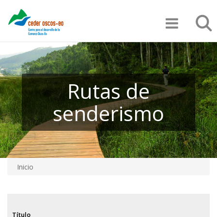
Pasar
Búsqu
al
contenido
principal
Rutas de
senderismo
Inicio
Sobrescribir
enlaces
de
Título