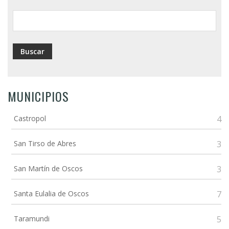
ayuda
a
la
navegación
MUNICIPIOS
Castropol
4
San Tirso de Abres
3
San Martín de Oscos
3
Santa Eulalia de Oscos
7
Taramundi
5