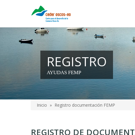
Pasar
al
contenido
principal
REGISTRO
AYUDAS FEMP
Inicio
Registro documentación FEMP
Sobrescribir
enlaces
REGISTRO DE DOCUMEN
de