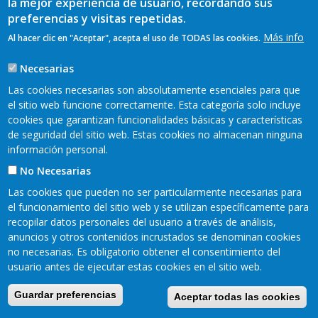
la mejor experiencia de usuario, recordando sus
ayuda
preferencias y visitas repetidas.
a
Más info
Al hacer clic en "Aceptar", acepta el uso de TODAS las cookies.
la
Necesarias
navegación
Las cookies necesarias son absolutamente esenciales para que
el sitio web funcione correctamente. Esta categoría solo incluye
cookies que garantizan funcionalidades básicas y características
Mapa web
Aviso legal
Pie
de seguridad del sitio web. Estas cookies no almacenan ninguna
Política de privacidad
Cookies
información personal.
Accesibilidad
de
No Necesarias
Página
Las cookies que pueden no ser particularmente necesarias para
el funcionamiento del sitio web y se utilizan específicamente para
Oscos
recopilar datos personales del usuario a través de análisis,
-
anuncios y otros contenidos incrustados se denominan cookies
no necesarias. Es obligatorio obtener el consentimiento del
Eo
usuario antes de ejecutar estas cookies en el sitio web.
Guardar preferencias
Aceptar todas las cookies