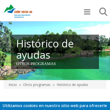
Pasar
Búsqu
al
contenido
principal
Histórico de
ayudas
OTROS PROGRAMAS
Inicio
Otros programas
Histórico de ayudas
Sobrescribir
enlaces
Utilizamos cookies en nuestro sitio web para ofrecerle
de