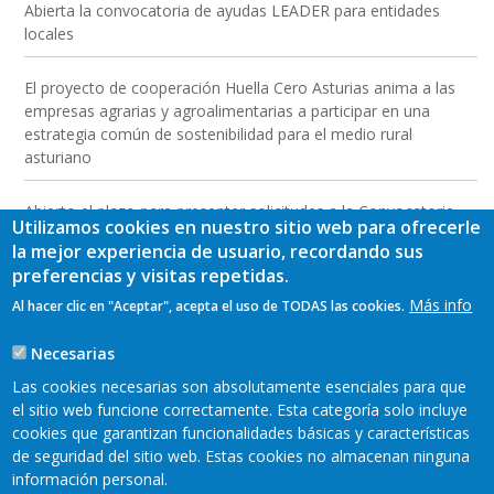
Abierta la convocatoria de ayudas LEADER para entidades
locales
El proyecto de cooperación Huella Cero Asturias anima a las
empresas agrarias y agroalimentarias a participar en una
estrategia común de sostenibilidad para el medio rural
asturiano
Abierto el plazo para presentar solicitudes a la Convocatoria
Utilizamos cookies en nuestro sitio web para ofrecerle
2026 de las Ayudas LEADER a las inversiones para empresas
la mejor experiencia de usuario, recordando sus
del medio rural
preferencias y visitas repetidas.
Más info
Al hacer clic en "Aceptar", acepta el uso de TODAS las cookies.
Jornada de presentación de resultados y conclusiones del
proyecto “Formación para la dinamización económica y
Necesarias
creación de producto turístico en la Comarca Oscos-Eo”
Las cookies necesarias son absolutamente esenciales para que
el sitio web funcione correctamente. Esta categoría solo incluye
cookies que garantizan funcionalidades básicas y características
de seguridad del sitio web. Estas cookies no almacenan ninguna
información personal.