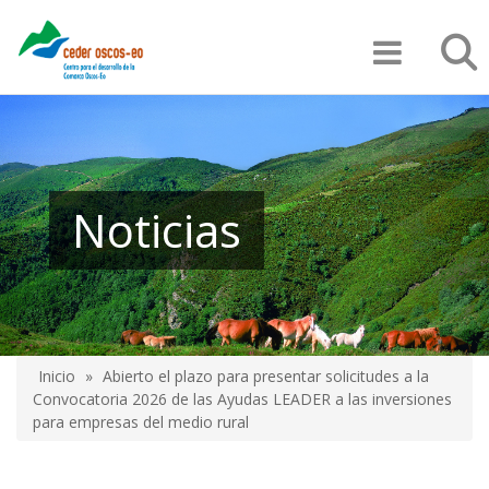
Pasar
Búsqu
al
contenido
principal
Noticias
Inicio
Abierto el plazo para presentar solicitudes a la
Sobrescribir
Convocatoria 2026 de las Ayudas LEADER a las inversiones
para empresas del medio rural
enlaces
de