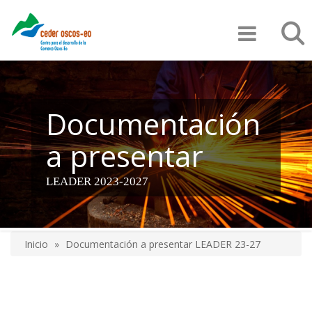
Pasar
Búsqu
al
contenido
principal
Documentación
a presentar
LEADER 2023-2027
Inicio
Documentación a presentar LEADER 23-27
Sobrescribir
enlaces
de