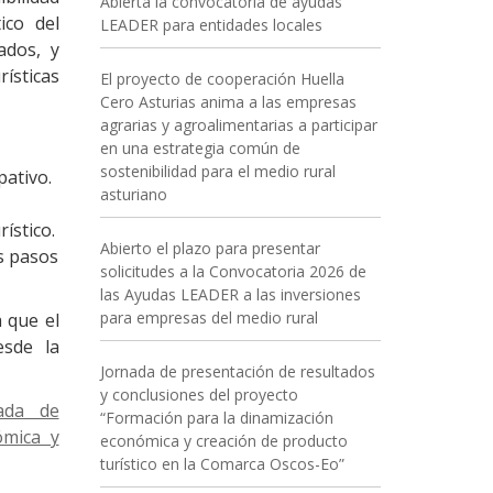
Abierta la convocatoria de ayudas
ico del
LEADER para entidades locales
ados, y
ísticas
El proyecto de cooperación Huella
Cero Asturias anima a las empresas
agrarias y agroalimentarias a participar
en una estrategia común de
sostenibilidad para el medio rural
pativo.
asturiano
ístico.
Abierto el plazo para presentar
s pasos
solicitudes a la Convocatoria 2026 de
las Ayudas LEADER a las inversiones
para empresas del medio rural
 que el
esde la
Jornada de presentación de resultados
y conclusiones del proyecto
nada de
“Formación para la dinamización
ómica y
económica y creación de producto
turístico en la Comarca Oscos-Eo”