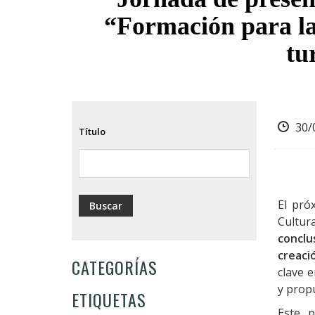
ayuda
“Formación para la
a
tu
la
navegación
30/
Título
El pró
Cultu
conclu
creaci
CATEGORÍAS
clave 
y propu
ETIQUETAS
Este p