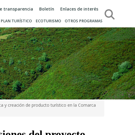
de transparencia
Boletín
Enlaces de interés
Búsqueda
PLAN TURÍSTICO
ECOTURISMO
OTROS PROGRAMAS
a y creación de producto turístico en la Comarca
siones del proyecto