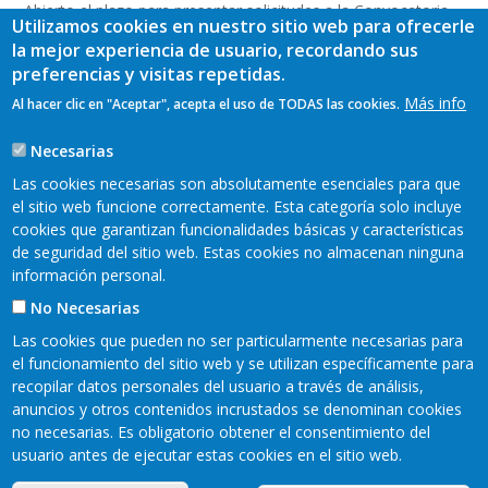
Abierto el plazo para presentar solicitudes a la Convocatoria
Utilizamos cookies en nuestro sitio web para ofrecerle
2026 de las Ayudas LEADER a las inversiones para empresas
la mejor experiencia de usuario, recordando sus
del medio rural
preferencias y visitas repetidas.
Más info
Al hacer clic en "Aceptar", acepta el uso de TODAS las cookies.
Jornada de presentación de resultados y conclusiones del
proyecto “Formación para la dinamización económica y
Necesarias
creación de producto turístico en la Comarca Oscos-Eo”
Las cookies necesarias son absolutamente esenciales para que
el sitio web funcione correctamente. Esta categoría solo incluye
cookies que garantizan funcionalidades básicas y características
de seguridad del sitio web. Estas cookies no almacenan ninguna
información personal.
No Necesarias
Las cookies que pueden no ser particularmente necesarias para
el funcionamiento del sitio web y se utilizan específicamente para
recopilar datos personales del usuario a través de análisis,
anuncios y otros contenidos incrustados se denominan cookies
Mapa web
Aviso legal
no necesarias. Es obligatorio obtener el consentimiento del
Pie
usuario antes de ejecutar estas cookies en el sitio web.
Política de privacidad
Cookies
Accesibilidad