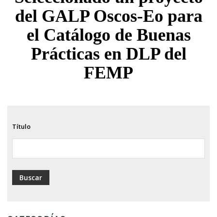
ayuda
del GALP Oscos-Eo para
a
el Catálogo de Buenas
la
Prácticas en DLP del
navegación
FEMP
Título