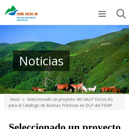
Pasar
Búsqu
al
contenido
principal
Noticias
Inicio
Seleccionado un proyecto del GALP Oscos-Eo
Sobrescribir
para el Catálogo de Buenas Prácticas en DLP del FEMP
enlaces
de
Seleccionado un proyecto