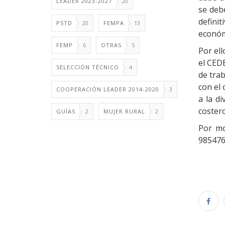
LEADER 2023-2027
20
se deb
defini
PSTD
20
FEMPA
13
económi
FEMP
6
OTRAS
5
Por ell
el CED
SELECCIÓN TÉCNICO
4
de trab
con el 
COOPERACIÓN LEADER 2014-2020
3
a la di
coster
GUÍAS
2
MUJER RURAL
2
Por mo
985476