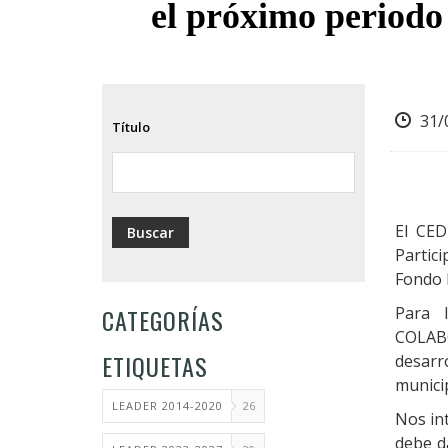
el próximo periodo
ayuda
a
la
31/
navegación
Título
El CED
Partici
Fondo 
CATEGORÍAS
Para 
COLAB
ETIQUETAS
desarr
munici
LEADER 2014-2020
26
Nos in
debe da