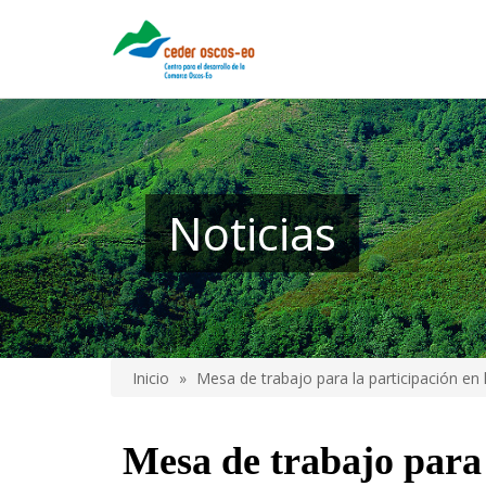
Pasar
al
contenido
principal
Noticias
Inicio
Mesa de trabajo para la participación e
Sobrescribir
enlaces
Mesa de trabajo para 
de