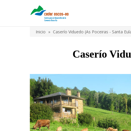
Pasar
al
contenido
principal
Inicio
Caserío Viduedo (As Poceiras - Santa Eul
Sobrescribir
enlaces
Caserío Vidu
de
ayuda
a
la
navegación