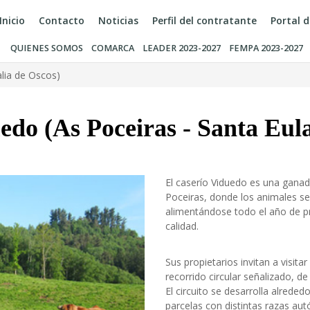
Inicio
Contacto
Noticias
Perfil del contratante
Portal 
QUIENES SOMOS
COMARCA
LEADER 2023-2027
FEMPA 2023-2027
alia de Oscos)
edo (As Poceiras - Santa Eula
El caserío Viduedo es una ganade
Poceiras, donde los animales se
alimentándose todo el año de pr
calidad.
Sus propietarios invitan a visita
recorrido circular señalizado, 
El circuito se desarrolla alreded
parcelas con distintas razas aut