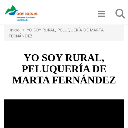
Pasar
Búsqu
al
contenido
principal
Inicio
YO SOY RURAL, PELUQUERÍA DE MARTA
Sobrescribir
FERNÁNDEZ
enlaces
de
YO SOY RURAL,
ayuda
PELUQUERÍA DE
a
MARTA FERNÁNDEZ
la
navegación
Video