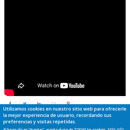
Utilizamos cookies en nuestro sitio web para ofrecerle
Grupo de Desarrollo
la mejor experiencia de usuario, recordando sus
Oscos – Eo
preferencias y visitas repetidas.
Más info
Al hacer clic en "Aceptar", acepta el uso de TODAS las cookies.