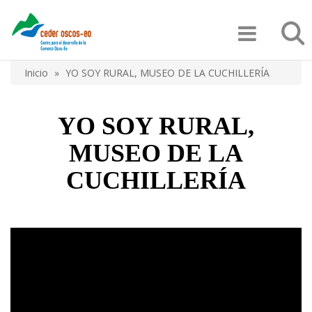
Pasar
Búsqu
al
contenido
principal
Inicio
YO SOY RURAL, MUSEO DE LA CUCHILLERÍA
Sobrescribir
enlaces
YO SOY RURAL,
de
MUSEO DE LA
ayuda
CUCHILLERÍA
a
la
navegación
Video